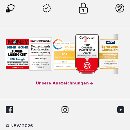
Unsere Auszeichnungen
Facebook
Instagram
Youtu
© NEW 2026