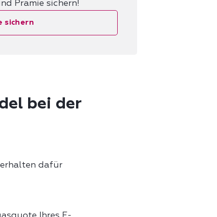
nd Prämie sichern!
e sichern
el bei der
erhalten dafür
asquote Ihres E-