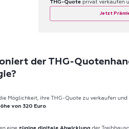
THG-Quote
privat verkaufen u
Jetzt Prämi
oniert der THG-Quotenhand
ie?
die Möglichkeit, ihre THG-Quote zu verkaufen und 
Höhe von 320 Euro
.
en eine
zügige digitale Abwicklung
der Treibhausg