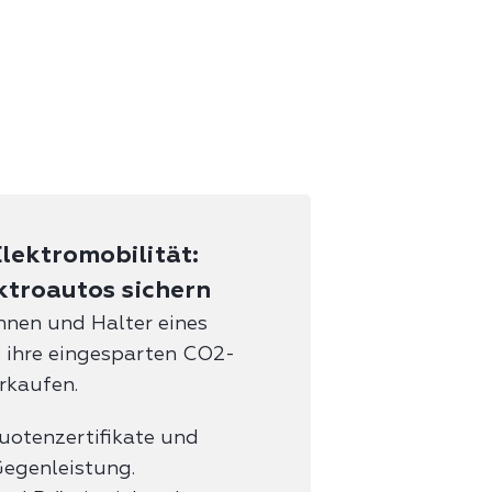
lektromobilität:
ktroautos sichern
nnen und Halter eines
, ihre eingesparten CO2-
rkaufen.
uotenzertifikate und