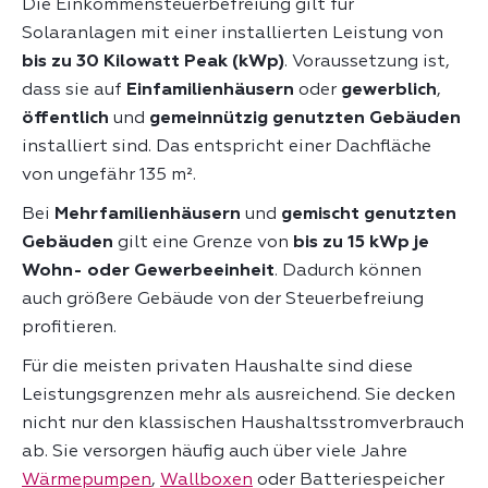
Die Einkommensteuerbefreiung gilt für
Solaranlagen mit einer installierten Leistung von
bis zu 30 Kilowatt Peak (kWp)
. Voraussetzung ist,
dass sie auf
Einfamilienhäusern
oder
gewerblich
,
öffentlich
und
gemeinnützig genutzten Gebäuden
installiert sind. Das entspricht einer Dachfläche
von ungefähr 135 m².
Bei
Mehrfamilienhäusern
und
gemischt genutzten
Gebäuden
gilt eine Grenze von
bis zu 15 kWp je
Wohn- oder Gewerbeeinheit
. Dadurch können
auch größere Gebäude von der Steuerbefreiung
profitieren.
Für die meisten privaten Haushalte sind diese
Leistungsgrenzen mehr als ausreichend. Sie decken
nicht nur den klassischen Haushaltsstromverbrauch
ab. Sie versorgen häufig auch über viele Jahre
Wärmepumpen
,
Wallboxen
oder Batteriespeicher