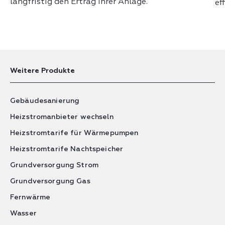
langfristig den Ertrag Ihrer Anlage.
ef
Weitere Produkte
Gebäudesanierung
Heizstromanbieter wechseln
Heizstromtarife für Wärmepumpen
Heizstromtarife Nachtspeicher
Grundversorgung Strom
Grundversorgung Gas
Fernwärme
Wasser